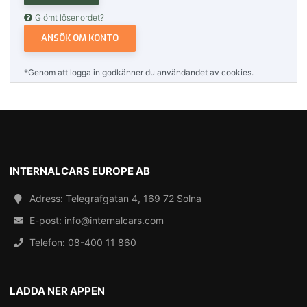
Glömt lösenordet?
ANSÖK OM KONTO
*Genom att logga in godkänner du användandet av cookies.
INTERNALCARS EUROPE AB
Adress: Telegrafgatan 4, 169 72 Solna
E-post:
info@internalcars.com
Telefon:
08-400 11 860
LADDA NER APPEN