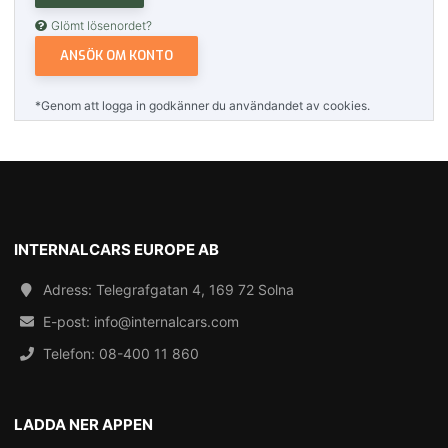
Glömt lösenordet?
ANSÖK OM KONTO
*Genom att logga in godkänner du användandet av cookies.
INTERNALCARS EUROPE AB
Adress: Telegrafgatan 4, 169 72 Solna
E-post:
info@internalcars.com
Telefon:
08-400 11 860
LADDA NER APPEN