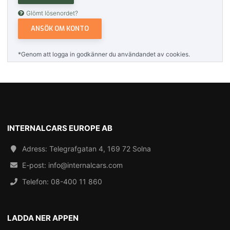
Glömt lösenordet?
ANSÖK OM KONTO
*Genom att logga in godkänner du användandet av cookies.
INTERNALCARS EUROPE AB
Adress: Telegrafgatan 4, 169 72 Solna
E-post:
info@internalcars.com
Telefon:
08-400 11 860
LADDA NER APPEN