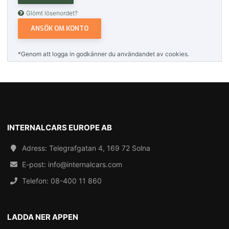
Glömt lösenordet?
ANSÖK OM KONTO
*Genom att logga in godkänner du användandet av cookies.
INTERNALCARS EUROPE AB
Adress: Telegrafgatan 4, 169 72 Solna
E-post:
info@internalcars.com
Telefon:
08-400 11 860
LADDA NER APPEN