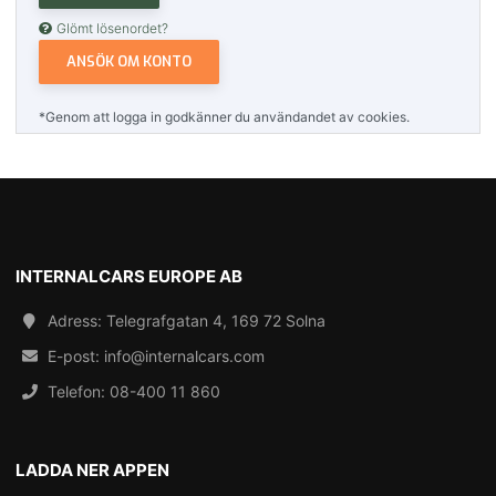
Glömt lösenordet?
ANSÖK OM KONTO
*Genom att logga in godkänner du användandet av cookies.
INTERNALCARS EUROPE AB
Adress: Telegrafgatan 4, 169 72 Solna
E-post:
info@internalcars.com
Telefon:
08-400 11 860
LADDA NER APPEN